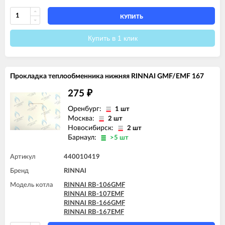
КУПИТЬ
Купить в 1 клик
Прокладка теплообменника нижняя RINNAI GMF/EMF 167
275
₽
Оренбург:
1 шт
Москва:
2 шт
Новосибирск:
2 шт
Барнаул:
>5 шт
Артикул
440010419
Бренд
RINNAI
Модель котла
RINNAI RB-106GMF
RINNAI RB-107EMF
RINNAI RB-166GMF
RINNAI RB-167EMF