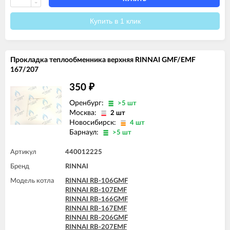
RINNAI RB-306GMF
RINNAI RB-307EMF
Купить в 1 клик
RINNAI RB-366GMF
RINNAI RB-367EMF
Прокладка теплообменника верхняя RINNAI GMF/EMF
167/207
350
₽
Оренбург:
>5 шт
Москва:
2 шт
Новосибирск:
4 шт
Барнаул:
>5 шт
Артикул
440012225
Бренд
RINNAI
Модель котла
RINNAI RB-106GMF
RINNAI RB-107EMF
RINNAI RB-166GMF
RINNAI RB-167EMF
RINNAI RB-206GMF
RINNAI RB-207EMF