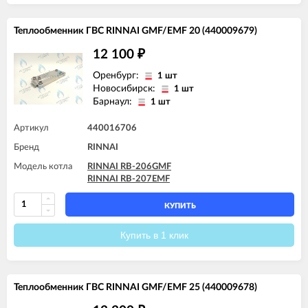
Теплообменник ГВС RINNAI GMF/EMF 20 (440009679)
12 100
₽
Оренбург:
1 шт
Новосибирск:
1 шт
Барнаул:
1 шт
Артикул
440016706
Бренд
RINNAI
Модель котла
RINNAI RB-206GMF
RINNAI RB-207EMF
КУПИТЬ
Купить в 1 клик
Теплообменник ГВС RINNAI GMF/EMF 25 (440009678)