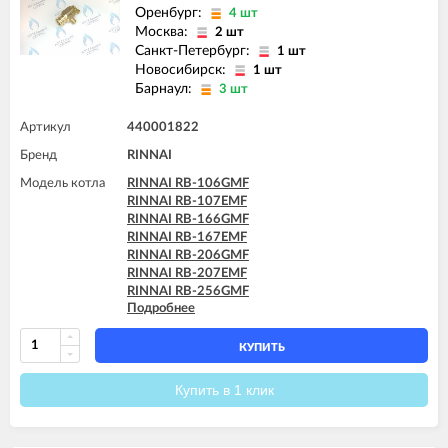
Оренбург:
4 шт
Москва:
2 шт
Санкт-Петербург:
1 шт
Новосибирск:
1 шт
Барнаул:
3 шт
Артикул
440001822
Бренд
RINNAI
Модель котла
RINNAI RB-106GMF
RINNAI RB-107EMF
RINNAI RB-166GMF
RINNAI RB-167EMF
RINNAI RB-206GMF
RINNAI RB-207EMF
RINNAI RB-256GMF
Подробнее
RINNAI RB-257EMF
RINNAI RB-306GMF
RINNAI RB-307EMF
КУПИТЬ
RINNAI RB-366GMF
RINNAI RB-367EMF
Купить в 1 клик