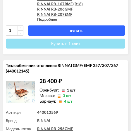
RINNAI RB-167RMF (R18)
RINNAI RB-206GMF
RINNAI RB-207EMF
Подробнее
RINNAI RB-207RMF (R24)
RINNAI RB-256GMF
RINNAI RB-257EMF
КУПИТЬ
RINNAI RB-257RMF (R30)
RINNAI RB-306GMF
Купить в 1 клик
RINNAI RB-307EMF
RINNAI RB-307RMF (R36)
RINNAI RB-366GMF
RINNAI RB-367EMF
Теплообменник отопления RINNAI GMF/EMF 257/307/367
RINNAI RB-367RMF (R42)
(440012145)
28 400
₽
Оренбург:
1 шт
Москва:
3 шт
Барнаул:
4 шт
Артикул
440013569
Бренд
RINNAI
Модель котла
RINNAI RB-256GMF