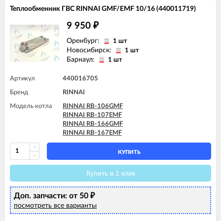
RINNAI RB-367EMF
Теплообменник ГВС RINNAI GMF/EMF 10/16 (440011719)
RINNAI RB-367RMF (R42)
9 950
₽
Оренбург:
1 шт
Новосибирск:
1 шт
Барнаул:
1 шт
Артикул
440016705
Бренд
RINNAI
Модель котла
RINNAI RB-106GMF
RINNAI RB-107EMF
RINNAI RB-166GMF
RINNAI RB-167EMF
КУПИТЬ
Купить в 1 клик
Доп. запчасти: от 50
₽
посмотреть все варианты