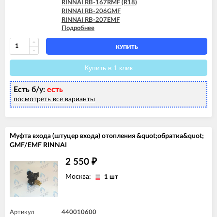
RINNAI RB-167RMF (R18)
RINNAI RB-206GMF
RINNAI RB-207EMF
Подробнее
RINNAI RB-207RMF (R24)
RINNAI RB-256GMF
RINNAI RB-257EMF
КУПИТЬ
RINNAI RB-257RMF (R30)
RINNAI RB-306GMF
Купить в 1 клик
RINNAI RB-307EMF
RINNAI RB-307RMF (R36)
Есть б/у:
есть
RINNAI RB-366GMF
RINNAI RB-367EMF
посмотреть все варианты
RINNAI RB-367RMF (R42)
Муфта входа (штуцер входа) отопления &quot;обратка&quot;
GMF/EMF RINNAI
2 550
₽
Москва:
1 шт
Артикул
440010600