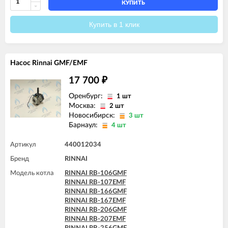
RINNAI RB-257EMF
КУПИТЬ
RINNAI RB-257RMF (R30)
RINNAI RB-306GMF
Купить в 1 клик
RINNAI RB-307EMF
RINNAI RB-307RMF (R36)
RINNAI RB-366GMF
RINNAI RB-367EMF
Насос Rinnai GMF/EMF
RINNAI RB-367RMF (R42)
17 700
₽
Оренбург:
1 шт
Москва:
2 шт
Новосибирск:
3 шт
Барнаул:
4 шт
Артикул
440012034
Бренд
RINNAI
Модель котла
RINNAI RB-106GMF
RINNAI RB-107EMF
RINNAI RB-166GMF
RINNAI RB-167EMF
RINNAI RB-206GMF
RINNAI RB-207EMF