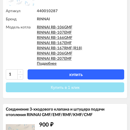
Артикул
440010287
Бренд
RINNAI
Модель котла
RINNAI RB-106GMF
RINNAI RB-107EMF
RINNAI RB-166GMF
RINNAI RB-167EMF
RINNAI RB-167RMF (R18)
RINNAI RB-206GMF
RINNAI RB-207EMF
Подробнее
RINNAI RB-207RMF (R24)
RINNAI RB-256GMF
RINNAI RB-257EMF
КУПИТЬ
RINNAI RB-257RMF (R30)
RINNAI RB-306GMF
Купить в 1 клик
RINNAI RB-307EMF
RINNAI RB-307RMF (R36)
RINNAI RB-366GMF
RINNAI RB-367EMF
Соединение 3-хходового клапана и штуцера подачи
RINNAI RB-367RMF (R42)
отопления RINNAI GMF/EMF/RMF/KMF/CMF
900
₽