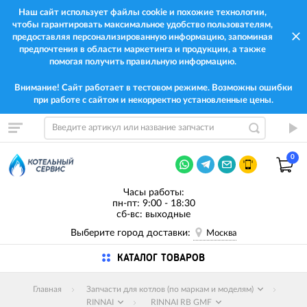
Наш сайт использует файлы cookie и похожие технологии,
чтобы гарантировать максимальное удобство пользователям,
предоставляя персонализированную информацию, запоминая
предпочтения в области маркетинга и продукции, а также
помогая получить правильную информацию.
Внимание! Сайт работает в тестовом режиме. Возможны ошибки
при работе с сайтом и некорректно установленные цены.
0
Часы работы:
пн-пт: 9:00 - 18:30
сб-вс: выходные
Выберите город доставки:
Москва
КАТАЛОГ ТОВАРОВ
Главная
Запчасти для котлов (по маркам и моделям)
RINNAI
RINNAI RB GMF