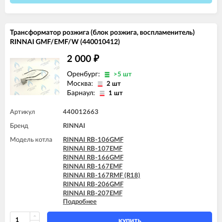
RINNAI RB-307RMF (R36)
RINNAI RB-366GMF
RINNAI RB-367EMF
Трансформатор розжига (блок розжига, воспламенитель)
RINNAI RB-367RMF (R42)
RINNAI GMF/EMF/W (440010412)
2 000
₽
Оренбург:
>5 шт
Москва:
2 шт
Барнаул:
1 шт
Артикул
440012663
Бренд
RINNAI
Модель котла
RINNAI RB-106GMF
RINNAI RB-107EMF
RINNAI RB-166GMF
RINNAI RB-167EMF
RINNAI RB-167RMF (R18)
RINNAI RB-206GMF
RINNAI RB-207EMF
Подробнее
RINNAI RB-207RMF (R24)
RINNAI RB-256GMF
RINNAI RB-257EMF
КУПИТЬ