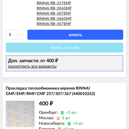
RINNAI RB-257EMF
RINNAI RB-306GMF
RINNAI RB-307EMF
RINNAI RB-366GMF
RINNAI RB-367EMF
КУПИТЬ
Купить в 1 клик
Доп. запчасти: от 400
₽
посмотреть все варианты
Прокладка теплообменника верхняя RINNAI
GMF/EMF/RMF/CMF 257/307/367 (440010262)
400
₽
Оренбург:
>5 шт
Москва:
3 шт
Новосибирск:
>5 шт
Барнаул: