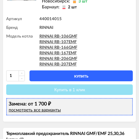
Новосибирск:
3 шт
Барнаул:
2 шт
Артикул
440014015
Бренд
RINNAI
Модель котла
RINNAI RB-106GMF
RINNAI RB-107EMF
RINNAI RB-166GMF
RINNAI RB-167EMF
RINNAI RB-206GMF
RINNAI RB-207EMF
КУПИТЬ
Купить в 1 клик
Замена: от 1 700
₽
посмотреть все варианты
Термоплавкий предохранитель RINNAI GMF/EMF 25,30,36