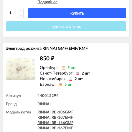
Подробнее
RINNAI RB-367EMF
RINNAI RB-367RMF (R42)
КУПИТЬ
Купить в 1 клик
Электрод розжига RINNAI GMF/EMF/RMF
850
₽
Оренбург:
5 шт
Санкт-Петербург:
2 шт
Новосибирск:
2 шт
Барнаул:
5 шт
Артикул
440012294
Бренд
RINNAI
Модель котла
RINNAI RB-106GMF
RINNAI RB-107EMF
RINNAI RB-166GMF
RINNAI RB-167EMF