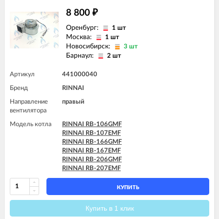
8 800
₽
Оренбург:
1 шт
Москва:
1 шт
Новосибирск:
3 шт
Барнаул:
2 шт
Артикул
441000040
Бренд
RINNAI
Направление
правый
вентилятора
Модель котла
RINNAI RB-106GMF
RINNAI RB-107EMF
RINNAI RB-166GMF
RINNAI RB-167EMF
RINNAI RB-206GMF
RINNAI RB-207EMF
КУПИТЬ
Купить в 1 клик