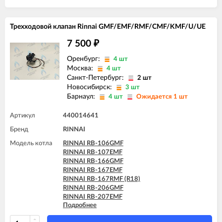
Трехходовой клапан Rinnai GMF/EMF/RMF/CMF/KMF/U/UE
7 500
₽
Оренбург:
4 шт
Москва:
4 шт
Санкт-Петербург:
2 шт
Новосибирск:
3 шт
Барнаул:
4 шт
Ожидается 1 шт
Артикул
440014641
Бренд
RINNAI
Модель котла
RINNAI RB-106GMF
RINNAI RB-107EMF
RINNAI RB-166GMF
RINNAI RB-167EMF
RINNAI RB-167RMF (R18)
RINNAI RB-206GMF
RINNAI RB-207EMF
Подробнее
RINNAI RB-207RMF (R24)
RINNAI RB-256GMF