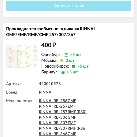
Купить в 1 клик
Прокладка теплообменника нижняя RINNAI
GMF/EMF/RMF/CMF 257/307/367
400
₽
Оренбург:
>5 шт
Москва:
3 шт
Новосибирск:
>5 шт
Барнаул:
>5 шт
Артикул
440010578
Бренд
RINNAI
Модель котла
RINNAI RB-256GMF
RINNAI RB-257EMF
RINNAI RB-257RMF (R30)
RINNAI RB-306GMF
RINNAI RB-307EMF
RINNAI RB-307RMF (R36)
RINNAI RB-366GMF