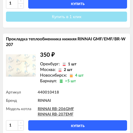
КУПИТЬ
Купить в 1 клик
Прокладка теплообменника нижняя RINNAI GMF/EMF/BR-W
207
350
₽
Оренбург:
1 шт
Москва:
2 шт
Новосибирск:
4 шт
Барнаул:
>5 шт
Артикул
440010418
Бренд
RINNAI
Модель котла
RINNAI RB-206GMF
RINNAI RB-207EMF
КУПИТЬ