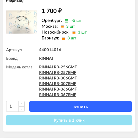
(черный)
1 700
₽
Оренбург:
>5 шт
Москва:
3 шт
Новосибирск:
3 шт
Барнаул:
3 шт
Артикул
440014016
Бренд
RINNAI
Модель котла
RINNAI RB-256GMF
RINNAI RB-257EMF
RINNAI RB-306GMF
RINNAI RB-307EMF
RINNAI RB-366GMF
RINNAI RB-367EMF
КУПИТЬ
Купить в 1 клик