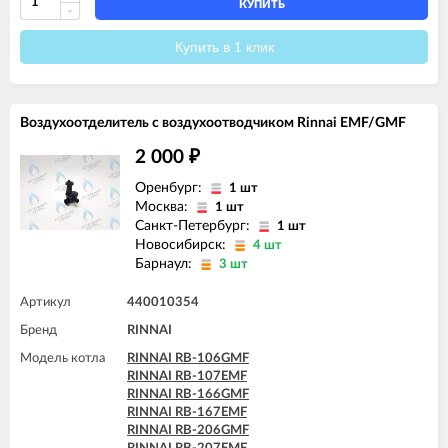
КУПИТЬ
Купить в 1 клик
Воздухоотделитель с воздухоотводчиком Rinnai EMF/GMF
2 000
₽
Оренбург:
1 шт
Москва:
1 шт
Санкт-Петербург:
1 шт
Новосибирск:
4 шт
Барнаул:
3 шт
Артикул
440010354
Бренд
RINNAI
Модель котла
RINNAI RB-106GMF
RINNAI RB-107EMF
RINNAI RB-166GMF
RINNAI RB-167EMF
RINNAI RB-206GMF