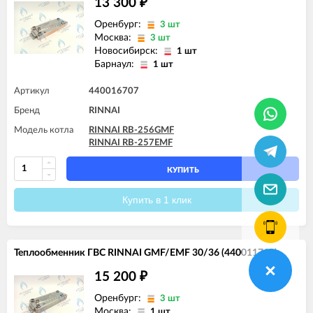
13 300
₽
Оренбург:
3 шт
Москва:
3 шт
Новосибирск:
1 шт
Барнаул:
1 шт
Артикул
440016707
Бренд
RINNAI
Модель котла
RINNAI RB-256GMF
RINNAI RB-257EMF
КУПИТЬ
Купить в 1 клик
Теплообменник ГВС RINNAI GMF/EMF 30/36 (440011718)
15 200
₽
Оренбург:
3 шт
Москва:
1 шт