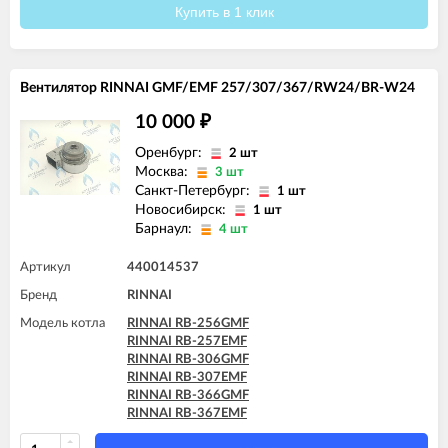
RINNAI RB-367EMF
Купить в 1 клик
Вентилятор RINNAI GMF/EMF 257/307/367/RW24/BR-W24
10 000
₽
Оренбург:
2 шт
Москва:
3 шт
Санкт-Петербург:
1 шт
Новосибирск:
1 шт
Барнаул:
4 шт
Артикул
440014537
Бренд
RINNAI
Модель котла
RINNAI RB-256GMF
RINNAI RB-257EMF
RINNAI RB-306GMF
RINNAI RB-307EMF
RINNAI RB-366GMF
RINNAI RB-367EMF