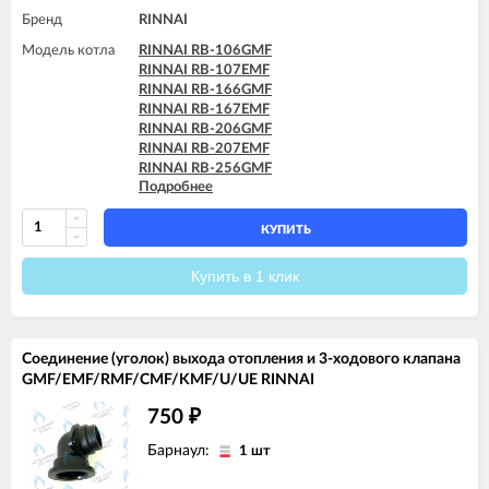
Бренд
RINNAI
Модель котла
RINNAI RB-106GMF
RINNAI RB-107EMF
RINNAI RB-166GMF
RINNAI RB-167EMF
RINNAI RB-206GMF
RINNAI RB-207EMF
RINNAI RB-256GMF
Подробнее
RINNAI RB-257EMF
RINNAI RB-306GMF
RINNAI RB-307EMF
КУПИТЬ
RINNAI RB-366GMF
RINNAI RB-367EMF
Купить в 1 клик
Соединение (уголок) выхода отопления и 3-ходового клапана
GMF/EMF/RMF/CMF/KMF/U/UE RINNAI
750
₽
Барнаул:
1 шт