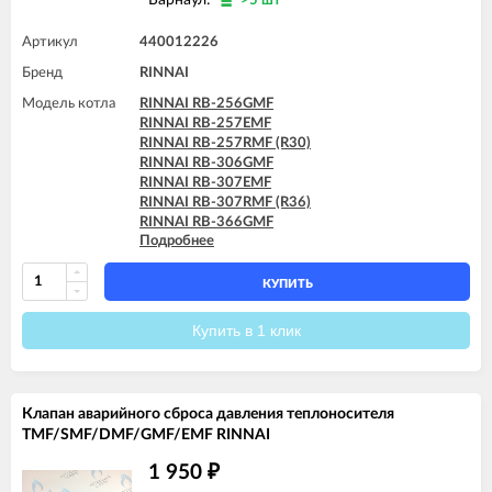
>5 шт
Артикул
440012226
Бренд
RINNAI
Модель котла
RINNAI RB-256GMF
RINNAI RB-257EMF
RINNAI RB-257RMF (R30)
RINNAI RB-306GMF
RINNAI RB-307EMF
RINNAI RB-307RMF (R36)
RINNAI RB-366GMF
Подробнее
RINNAI RB-367EMF
RINNAI RB-367RMF (R42)
КУПИТЬ
Купить в 1 клик
Клапан аварийного сброса давления теплоносителя
TMF/SMF/DMF/GMF/EMF RINNAI
1 950
₽