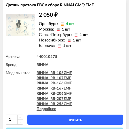
Датчик протока ГВС в сборе RINNAI GMF/EMF
2 050
₽
Оренбург:
4 шт
Москва:
1 шт
Санкт-Петербург:
1 шт
Новосибирск:
1 шт
Барнаул:
1 шт
Артикул
440010275
Бренд
RINNAI
Модель котла
RINNAI RB-106GMF
RINNAI RB-107EMF
RINNAI RB-166GMF
RINNAI RB-167EMF
RINNAI RB-206GMF
RINNAI RB-207EMF
RINNAI RB-256GMF
Подробнее
RINNAI RB-257EMF
RINNAI RB-306GMF
RINNAI RB-307EMF
КУПИТЬ
RINNAI RB-366GMF