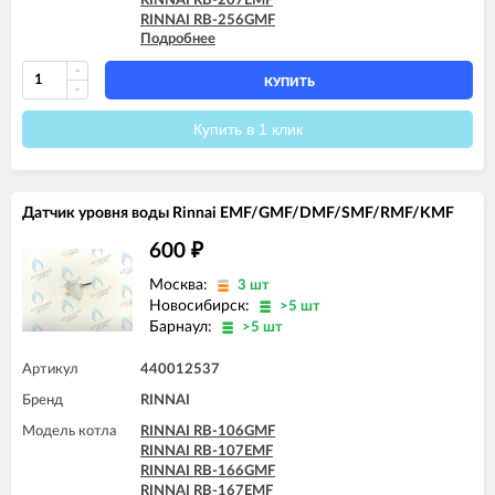
RINNAI RB-207EMF
RINNAI RB-256GMF
Подробнее
RINNAI RB-257EMF
RINNAI RB-306GMF
RINNAI RB-307EMF
КУПИТЬ
RINNAI RB-366GMF
RINNAI RB-367EMF
Купить в 1 клик
Датчик уровня воды Rinnai EMF/GMF/DMF/SMF/RMF/KMF
600
₽
Москва:
3 шт
Новосибирск:
>5 шт
Барнаул:
>5 шт
Артикул
440012537
Бренд
RINNAI
Модель котла
RINNAI RB-106GMF
RINNAI RB-107EMF
RINNAI RB-166GMF
RINNAI RB-167EMF