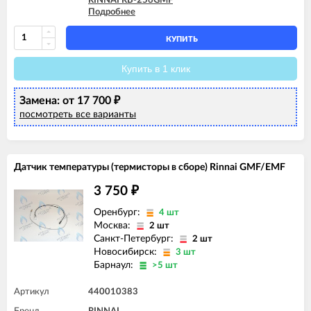
RINNAI RB-256GMF
Подробнее
RINNAI RB-257EMF
RINNAI RB-306GMF
RINNAI RB-307EMF
КУПИТЬ
RINNAI RB-366GMF
RINNAI RB-367EMF
Купить в 1 клик
Замена: от 17 700
₽
посмотреть все варианты
Датчик температуры (термисторы в сборе) Rinnai GMF/EMF
3 750
₽
Оренбург:
4 шт
Москва:
2 шт
Санкт-Петербург:
2 шт
Новосибирск:
3 шт
Барнаул:
>5 шт
Артикул
440010383