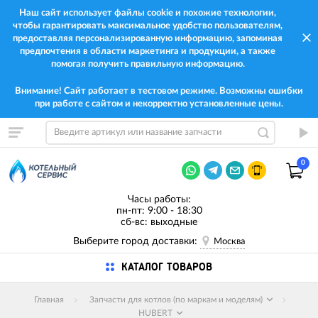
Наш сайт использует файлы cookie и похожие технологии,
чтобы гарантировать максимальное удобство пользователям,
предоставляя персонализированную информацию, запоминая
предпочтения в области маркетинга и продукции, а также
помогая получить правильную информацию.
Внимание! Сайт работает в тестовом режиме. Возможны ошибки
при работе с сайтом и некорректно установленные цены.
0
Часы работы:
пн-пт: 9:00 - 18:30
сб-вс: выходные
Выберите город доставки:
Москва
КАТАЛОГ ТОВАРОВ
Главная
Запчасти для котлов (по маркам и моделям)
HUBERT