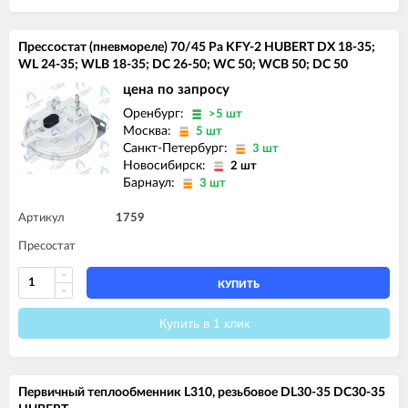
Прессостат (пневмореле) 70/45 Pa KFY-2 HUBERT DX 18-35;
WL 24-35; WLB 18-35; DC 26-50; WC 50; WCB 50; DC 50
цена по запросу
Оренбург:
>5 шт
Москва:
5 шт
Санкт-Петербург:
3 шт
Новосибирск:
2 шт
Барнаул:
3 шт
Артикул
1759
Пресостат
КУПИТЬ
Купить в 1 клик
Первичный теплообменник L310, резьбовое DL30-35 DC30-35