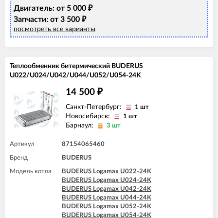
Двигатель: от 5 000
₽
Запчасти: от 3 500
₽
посмотреть все варианты
Теплообменник битермический BUDERUS
U022/U024/U042/U044/U052/U054-24K
14 500
₽
Санкт-Петербург:
1 шт
Новосибирск:
1 шт
Барнаул:
3 шт
Артикул
87154065460
Бренд
BUDERUS
Модель котла
BUDERUS Logamax U022-24K
BUDERUS Logamax U024-24K
BUDERUS Logamax U042-24K
BUDERUS Logamax U044-24K
BUDERUS Logamax U052-24K
BUDERUS Logamax U054-24K