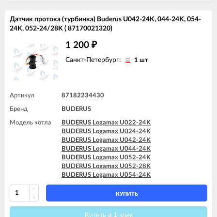
Датчик протока (турбинка) Buderus U042-24K, 044-24K, 054-
24K, 052-24/28K ( 87170021320)
1 200
₽
Санкт-Петербург:
1 шт
Артикул
87182234430
Бренд
BUDERUS
Модель котла
BUDERUS Logamax U022-24K
BUDERUS Logamax U024-24K
BUDERUS Logamax U042-24K
BUDERUS Logamax U044-24K
BUDERUS Logamax U052-24K
BUDERUS Logamax U052-28K
BUDERUS Logamax U054-24K
КУПИТЬ
Купить в 1 клик