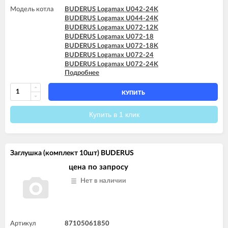
Модель котла
BUDERUS Logamax U042-24K
BUDERUS Logamax U044-24K
BUDERUS Logamax U072-12K
BUDERUS Logamax U072-18
BUDERUS Logamax U072-18K
BUDERUS Logamax U072-24
BUDERUS Logamax U072-24K
Подробнее
BUDERUS Logamax U072-28
BUDERUS Logamax U072-28K
BUDERUS Logamax U072-35
КУПИТЬ
BUDERUS Logamax U072-35K
Купить в 1 клик
Заглушка (комплект 10шт) BUDERUS
цена по запросу
Нет в наличии
Артикул
87105061850