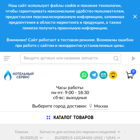
Наш сайт использует файлы cookie и похожие технологии,
чтобы гарантировать максимальное удобство пользователям,
предоставляя персонализированную информацию, запоминая
предпочтения в области маркетинга и продукции, а также
помогая получить правильную информацию.
Внимание! Сайт работает в тестовом режиме. Возможны ошибки
при работе с сайтом и некорректно установленные цены.
0
Часы работы:
пн-пт: 9:00 - 18:30
сб-вс: выходные
Выберите город доставки:
Москва
КАТАЛОГ ТОВАРОВ
Главная
Запчасти для котлов (по маркам и моделям)
BUDERUS
BUDERUS LOGAMAX U042 / U044