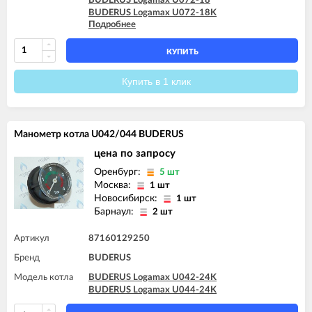
BUDERUS Logamax U072-18
BUDERUS Logamax U072-18K
Подробнее
BUDERUS Logamax U072-24
BUDERUS Logamax U072-24K
BUDERUS Logamax U072-28
КУПИТЬ
BUDERUS Logamax U072-28K
BUDERUS Logamax U072-35
Купить в 1 клик
BUDERUS Logamax U072-35K
Манометр котла U042/044 BUDERUS
цена по запросу
Оренбург:
5 шт
Москва:
1 шт
Новосибирск:
1 шт
Барнаул:
2 шт
Артикул
87160129250
Бренд
BUDERUS
Модель котла
BUDERUS Logamax U042-24K
BUDERUS Logamax U044-24K