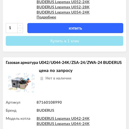
BUDERUS Logamax U052-24K
BUDERUS Logamax U052-28K
BUDERUS Logamax U054-24K
Подробнее
BUDERUS Logamax U072-12K
BUDERUS Logamax U072-18
BUDERUS Logamax U072-18K
КУПИТЬ
BUDERUS Logamax U072-24
BUDERUS Logamax U072-24K
Купить в 1 клик
BUDERUS Logamax U072-28
BUDERUS Logamax U072-28K
BUDERUS Logamax U072-35
BUDERUS Logamax U072-35K
Газовая арматура U042/U044-24K/ZSA-24/ZWA-24 BUDERUS
цена по запросу
Нет в наличии
Артикул
87160108990
Бренд
BUDERUS
Модель котла
BUDERUS Logamax U042-24K
BUDERUS Logamax U044-24K