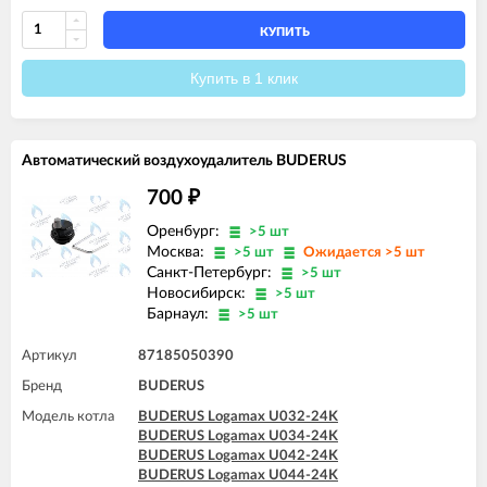
КУПИТЬ
Купить в 1 клик
Автоматический воздухоудалитель BUDERUS
700
₽
Оренбург:
>5 шт
Москва:
>5 шт
Ожидается >5 шт
Санкт-Петербург:
>5 шт
Новосибирск:
>5 шт
Барнаул:
>5 шт
Артикул
87185050390
Бренд
BUDERUS
Модель котла
BUDERUS Logamax U032-24K
BUDERUS Logamax U034-24K
BUDERUS Logamax U042-24K
BUDERUS Logamax U044-24K