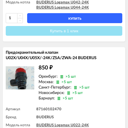
Модель котла
BUDERUS Logamax U042-24K
BUDERUS Logamax U044-24K
КУПИТЬ
Купить в 1 клик
Предохранительный клапан
U02X/U04X/U05X/-24K/ZSA/ZWA-24 BUDERUS
850
₽
Оренбург:
>5 шт
Москва:
>5 шт
Санкт-Петербург:
>5 шт
Новосибирск:
>5 шт
Барнаул:
>5 шт
Артикул
87160102470
Бренд
BUDERUS
Модель котла
BUDERUS Logamax U022-24K