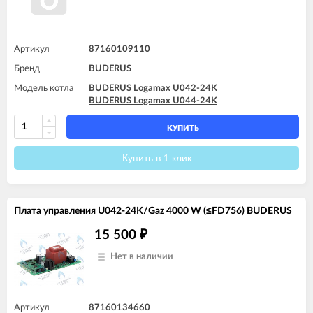
Артикул
87160109110
Бренд
BUDERUS
Модель котла
BUDERUS Logamax U042-24K
BUDERUS Logamax U044-24K
КУПИТЬ
Купить в 1 клик
Плата управления U042-24K/Gaz 4000 W (≤FD756) BUDERUS
15 500
₽
Нет в наличии
Артикул
87160134660