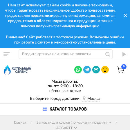
Наш сайт использует файлы cookie и похожие технологии,
чтобы гарантировать максимальное удобство пользователям,
предоставляя персонализированную информацию, запоминая
предпочтения в области маркетинга и продукции, а также
помогая получить правильную информацию.
Внимание! Сайт работает в тестовом режиме. Возможны ошибки
при работе с сайтом и некорректно установленные цены.
0
Часы работы:
пн-пт: 9:00 - 18:30
сб-вс: выходные
Выберите город доставки:
Москва
КАТАЛОГ ТОВАРОВ
Главная
Запчасти для котлов (по маркам и моделям)
LAGGARTT