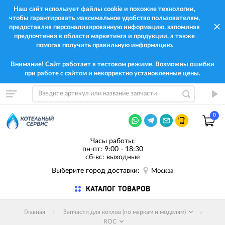
Наш сайт использует файлы cookie и похожие технологии,
чтобы гарантировать максимальное удобство пользователям,
предоставляя персонализированную информацию, запоминая
предпочтения в области маркетинга и продукции, а также
помогая получить правильную информацию.
Внимание! Сайт работает в тестовом режиме. Возможны ошибки
при работе с сайтом и некорректно установленные цены.
0
Часы работы:
пн-пт: 9:00 - 18:30
сб-вс: выходные
Выберите город доставки:
Москва
КАТАЛОГ ТОВАРОВ
Главная
Запчасти для котлов (по маркам и моделям)
ROC