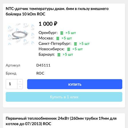
NTC-датчик температуры диам. 6мм в гильзу внешнего
бойлера 10 kOm ROC
1 000
₽
Оренбург:
>5 шт
Москва:
>5 шт
Санкт-Петербург:
>5 шт
Новосибирск:
>5 шт
Барнаул:
>5 шт
Артикул
D45111
Бренд
ROC
КУПИТЬ
Купить в 1 клик
Первичный теплообменник 24кВт (260мм трубки 19мм для
котлов до 07/2013) ROC