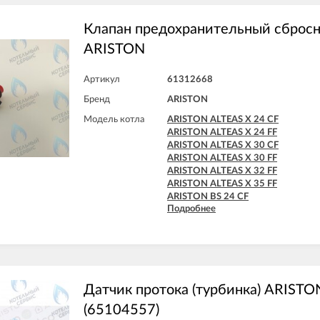
ARISTON CLAS SYSTEM 32 FF
ARISTON GENUS 24 CF
ARISTON GENUS 24 FF
Клапан предохранительный сбросн
ARISTON GENUS 28 CF
ARISTON
ARISTON GENUS 28 FF
ARISTON GENUS 32 FF
ARISTON GENUS 35 FF
Артикул
61312668
ARISTON GENUS 36 FF
Бренд
ARISTON
Модель котла
ARISTON ALTEAS X 24 CF
ARISTON ALTEAS X 24 FF
ARISTON ALTEAS X 30 CF
ARISTON ALTEAS X 30 FF
ARISTON ALTEAS X 32 FF
ARISTON ALTEAS X 35 FF
ARISTON BS 24 CF
Подробнее
ARISTON BS 24 FF
ARISTON BS II 15 FF
ARISTON BS II 24 CF
ARISTON BS II 24 CF-EU
ARISTON BS II 24 FF
ARISTON CARES X 15 CF
ARISTON CARES X 15 FF
Датчик протока (турбинка) ARISTO
ARISTON CARES X 18 FF
(65104557)
ARISTON CARES X 24 CF